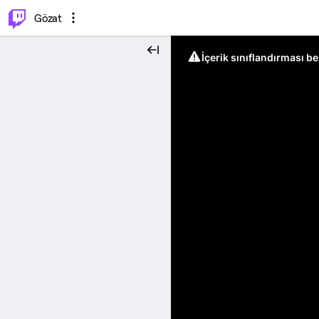
⌥
P
Gözat
İçerik sınıflandırması b