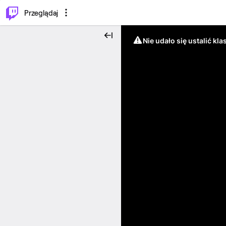
…
⌥
P
Przeglądaj
Nie udało się ustalić klas