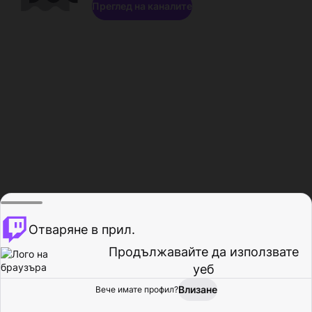
Преглед на каналите
Отваряне в прил.
Продължавайте да използвате
уеб
Влизане
Вече имате профил?
Начало
Преглед
Активност
Профил