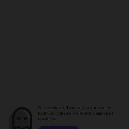
Съжаляваме. Това съдържание не е
налично, освен ако нямате машина на
времето.