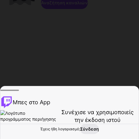
Αναζήτηση καναλιών
Μπες στο App
Συνέχισε να χρησιμοποιείς
την έκδοση ιστού
Σύνδεση
Έχεις ήδη λογαριασμό;
Αρχική σελίδα
Περιήγηση
Δραστηριότητα
Προφίλ