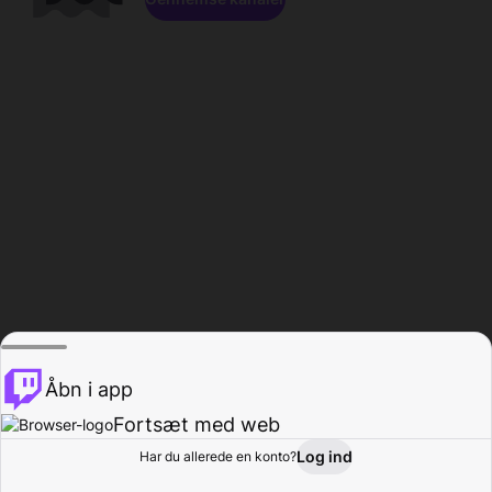
Åbn i app
Fortsæt med web
Log ind
Har du allerede en konto?
Hjem
Gennemse
Aktivitet
Profil