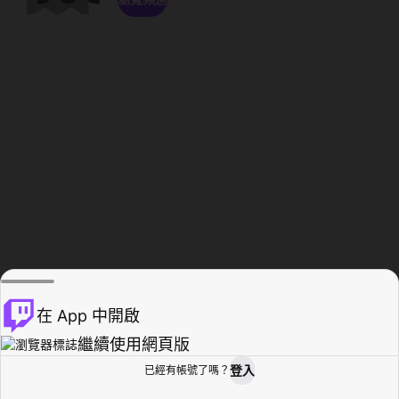
在 App 中開啟
繼續使用網頁版
登入
已經有帳號了嗎？
創作者基地
瀏覽
活動紀錄
個人檔案