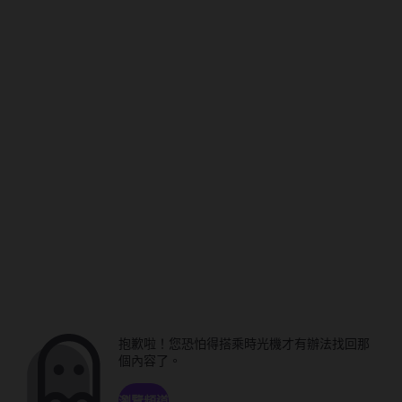
抱歉啦！您恐怕得搭乘時光機才有辦法找回那
個內容了。
瀏覽頻道