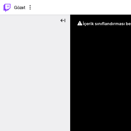
⌥
P
Gözat
İçerik sınıflandırması b