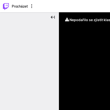
..
⌥
P
Procházet
Nepodařilo se zjistit kla