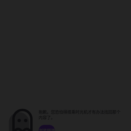
抱歉。您恐怕得搭乘时光机才有办法找回那个
内容了。
浏览频道