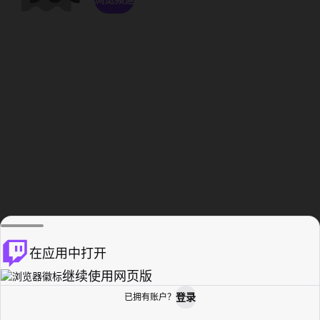
在应用中打开
继续使用网页版
登录
已拥有账户？
主页
浏览
活动纪录
个人资料