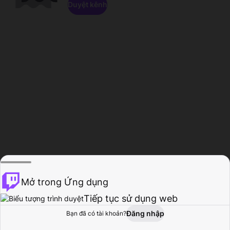
Duyệt kênh
Mở trong Ứng dụng
Tiếp tục sử dụng web
Đăng nhập
Bạn đã có tài khoản?
Trang chủ
Duyệt
Hoạt động
Hồ sơ