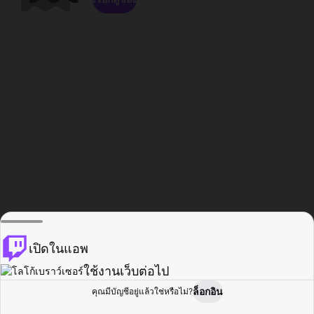
เปิดในแอพ
ใช้งานเว็บต่อไป
ล็อกอิน
คุณมีบัญชีอยู่แล้วใช่หรือไม่?
หน้าแรก
เรียกดู
กิจกรรม
โปรไฟล์