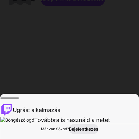
Ugrás: alkalmazás
Továbbra is használd a netet
Bejelentkezés
Már van fiókod?
Főoldal
Böngészés
Tevékenység
Profil