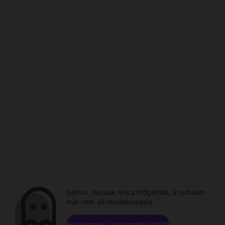
Sajnos, hacsak nincs időgéped, a tartalom
már nem áll rendelkezésre.
Böngészés a csatornák között