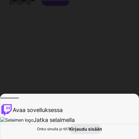
Avaa sovelluksessa
Jatka selaimella
Kirjaudu sisään
Onko sinulla jo tili?
Koti
Selaa
Toiminta
Profiili