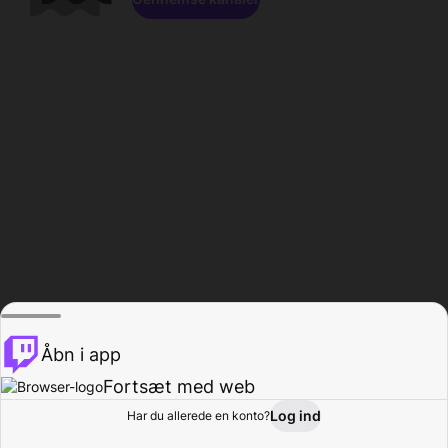
Åbn i app
Fortsæt med web
Log ind
Har du allerede en konto?
Hjem
Gennemse
Aktivitet
Profil