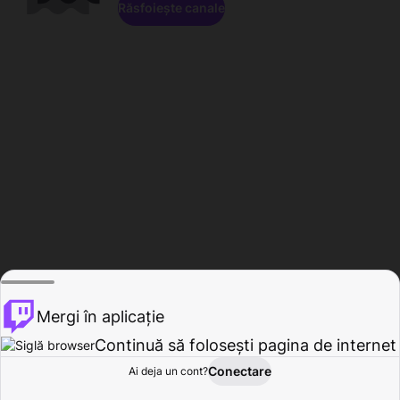
Răsfoiește canale
Mergi în aplicație
Continuă să folosești pagina de internet
Conectare
Ai deja un cont?
Acasă
Răsfoire
Activitate
Profil