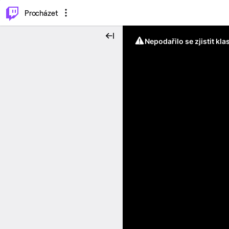
..
⌥
P
Procházet
Nepodařilo se zjistit kla