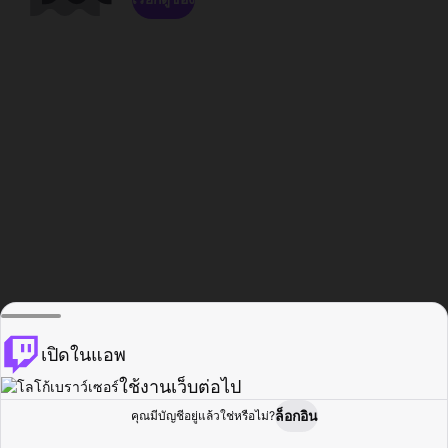
เปิดในแอพ
ใช้งานเว็บต่อไป
ล็อกอิน
คุณมีบัญชีอยู่แล้วใช่หรือไม่?
หน้าแรก
เรียกดู
กิจกรรม
โปรไฟล์