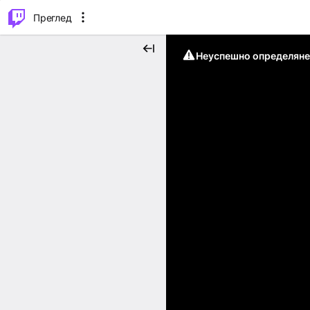
м...
⌥
P
Преглед
Неуспешно определяне