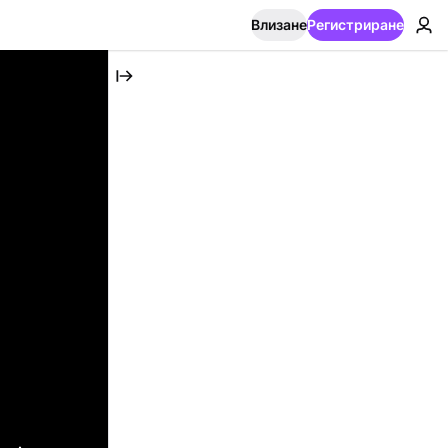
Влизане
Регистриране