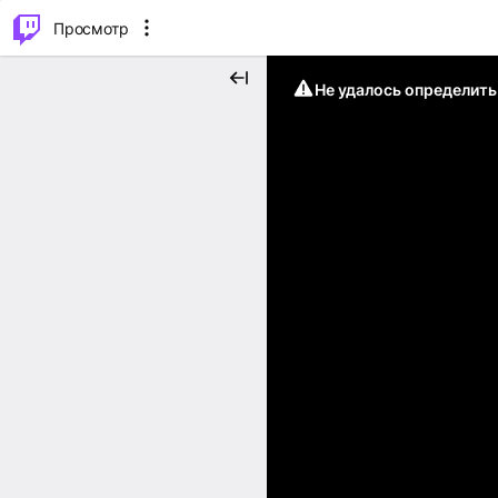
.
⌥
P
Просмотр
Не удалось определит