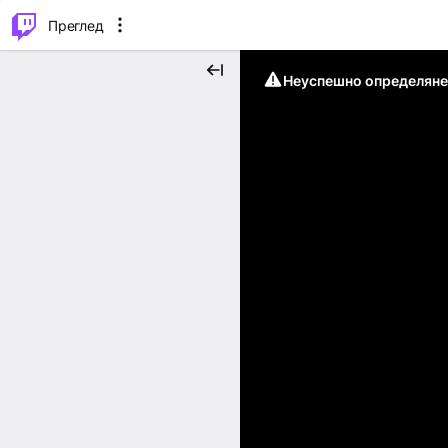
м...
⌥
P
Преглед
Неуспешно определяне