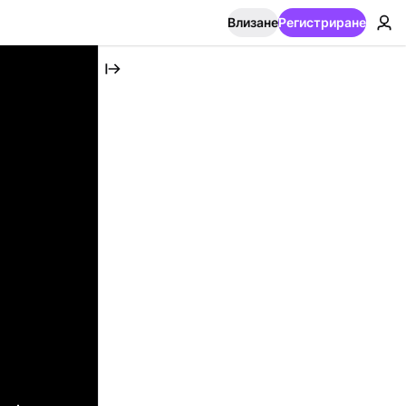
Влизане
Регистриране