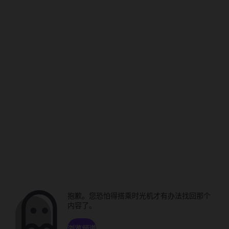
抱歉。您恐怕得搭乘时光机才有办法找回那个
内容了。
浏览频道