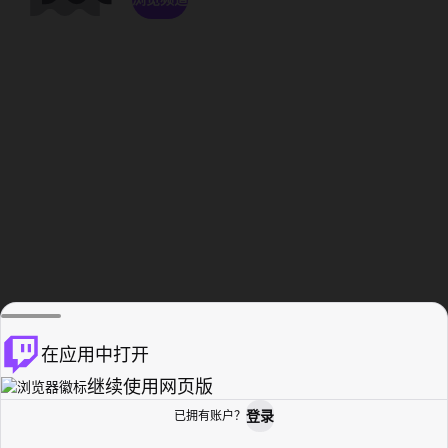
在应用中打开
继续使用网页版
登录
已拥有账户？
主页
浏览
活动纪录
个人资料