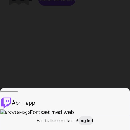
Åbn i app
Fortsæt med web
Log ind
Har du allerede en konto?
Hjem
Gennemse
Aktivitet
Profil