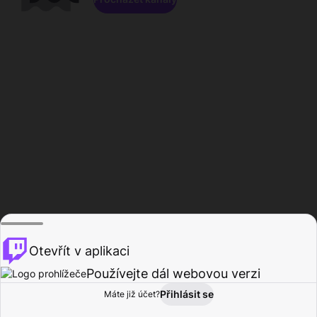
Otevřít v aplikaci
Používejte dál webovou verzi
Přihlásit se
Máte již účet?
Domů
Procházet
Aktivita
Profil