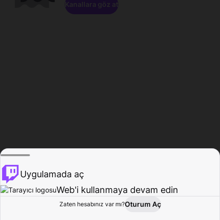
Kanallara göz at
Uygulamada aç
Web'i kullanmaya devam edin
Oturum Aç
Zaten hesabınız var mı?
Ana Sayfa
Gözat
Aktivite
Profil