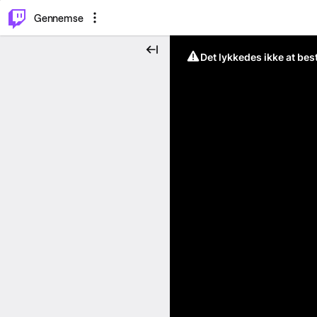
⌥
P
Gennemse
Det lykkedes ikke at be