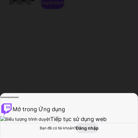
Duyệt kênh
Mở trong Ứng dụng
Tiếp tục sử dụng web
Đăng nhập
Bạn đã có tài khoản?
Trang chủ
Duyệt
Hoạt động
Hồ sơ