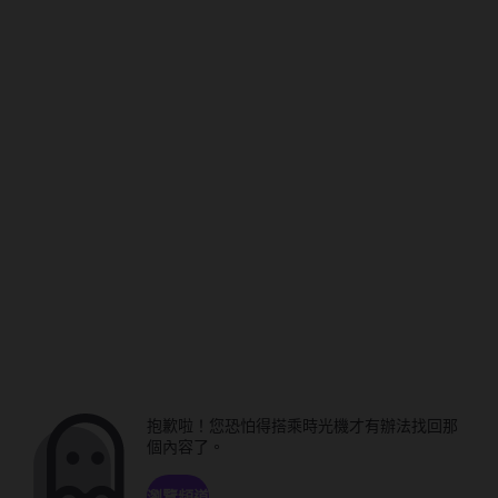
抱歉啦！您恐怕得搭乘時光機才有辦法找回那
個內容了。
瀏覽頻道