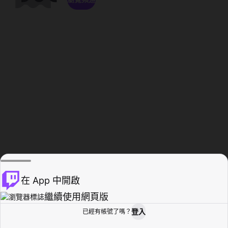
在 App 中開啟
繼續使用網頁版
登入
已經有帳號了嗎？
創作者基地
瀏覽
活動紀錄
個人檔案