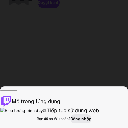
Duyệt kênh
Mở trong Ứng dụng
Tiếp tục sử dụng web
Đăng nhập
Bạn đã có tài khoản?
Trang chủ
Duyệt
Hoạt động
Hồ sơ