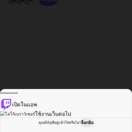
เปิดในแอพ
ใช้งานเว็บต่อไป
ล็อกอิน
คุณมีบัญชีอยู่แล้วใช่หรือไม่?
หน้าแรก
เรียกดู
กิจกรรม
โปรไฟล์