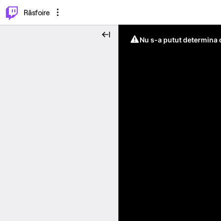
⌥
P
Răsfoire
Nu s-a putut determina c