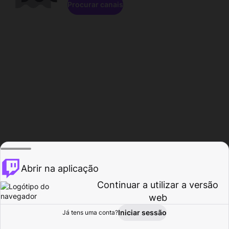
Procurar canais
Abrir na aplicação
Continuar a utilizar a versão
web
Iniciar sessão
Já tens uma conta?
Página inicial
Procurar
Atividade
Perfil