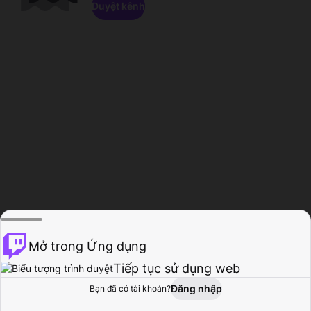
Duyệt kênh
Mở trong Ứng dụng
Tiếp tục sử dụng web
Đăng nhập
Bạn đã có tài khoản?
Trang chủ
Duyệt
Hoạt động
Hồ sơ