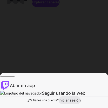
Explorar canales
Abrir en app
Seguir usando la web
Iniciar sesión
Página del
¿Ya tienes una cuenta?
Explorar
Actividad
Perfil
Creador