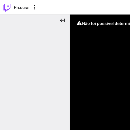
.
⌥
P
Procurar
Não foi possível determ