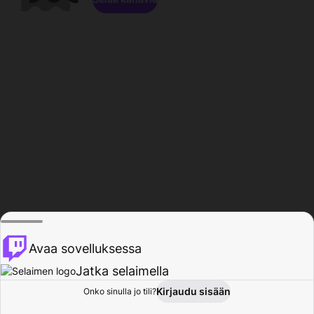
Avaa sovelluksessa
Jatka selaimella
Kirjaudu sisään
Onko sinulla jo tili?
Koti
Selaa
Toiminta
Profiili