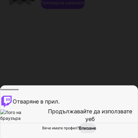
Преглед на каналите
Отваряне в прил.
Продължавайте да използвате
уеб
Влизане
Вече имате профил?
Начало
Преглед
Активност
Профил