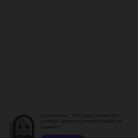
Съжаляваме. Това съдържание не е
налично, освен ако нямате машина на
времето.