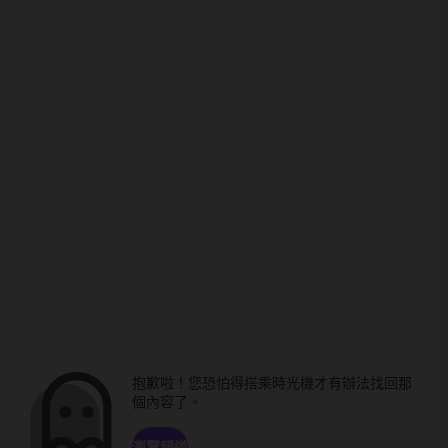
抱歉啦！您恐怕得搭乘時光機才有辦法找回那
個內容了。
瀏覽頻道