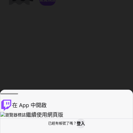
在 App 中開啟
繼續使用網頁版
登入
已經有帳號了嗎？
創作者基地
瀏覽
活動紀錄
個人檔案