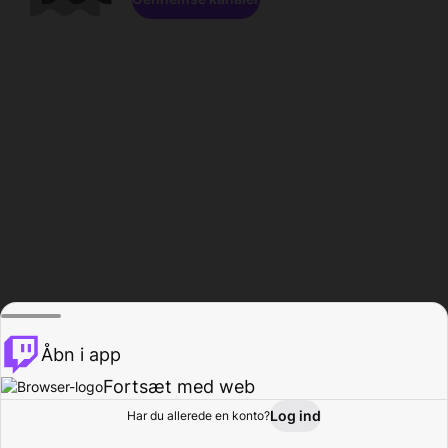
Åbn i app
Fortsæt med web
Log ind
Har du allerede en konto?
Hjem
Gennemse
Aktivitet
Profil