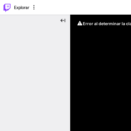
⌥
P
Explorar
Error al determinar la c