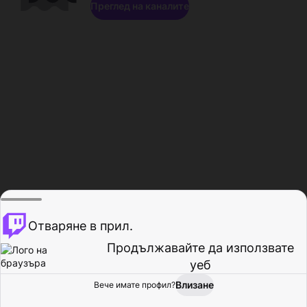
Преглед на каналите
Отваряне в прил.
Продължавайте да използвате
уеб
Влизане
Вече имате профил?
Начало
Преглед
Активност
Профил