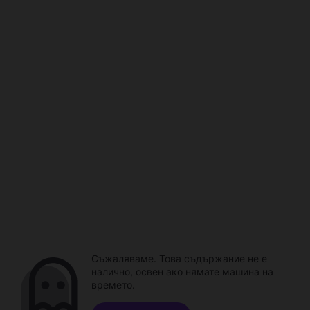
Съжаляваме. Това съдържание не е
налично, освен ако нямате машина на
времето.