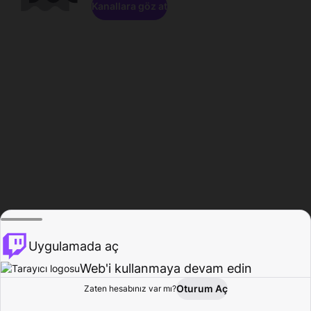
Kanallara göz at
Uygulamada aç
Web'i kullanmaya devam edin
Oturum Aç
Zaten hesabınız var mı?
Ana Sayfa
Gözat
Aktivite
Profil