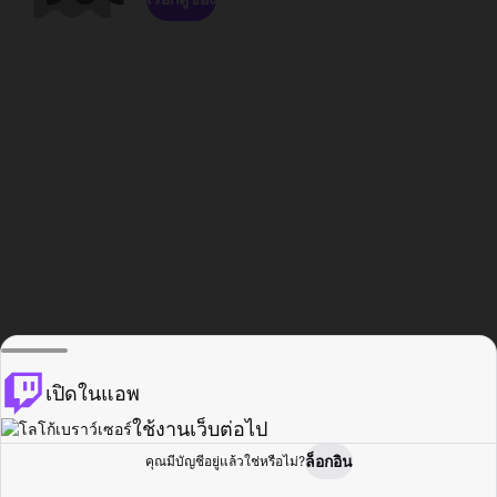
เปิดในแอพ
ใช้งานเว็บต่อไป
ล็อกอิน
คุณมีบัญชีอยู่แล้วใช่หรือไม่?
หน้าแรก
เรียกดู
กิจกรรม
โปรไฟล์