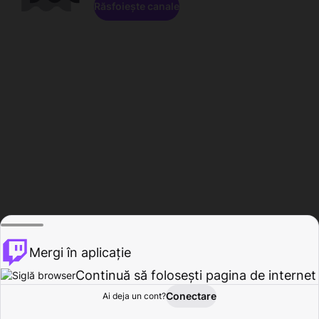
Răsfoiește canale
Mergi în aplicație
Continuă să folosești pagina de internet
Conectare
Ai deja un cont?
Acasă
Răsfoire
Activitate
Profil