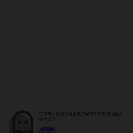
抱歉啦！您恐怕得搭乘時光機才有辦法找回那
個內容了。
瀏覽頻道