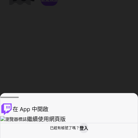
在 App 中開啟
繼續使用網頁版
登入
已經有帳號了嗎？
創作者基地
瀏覽
活動紀錄
個人檔案