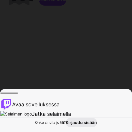
Avaa sovelluksessa
Jatka selaimella
Kirjaudu sisään
Onko sinulla jo tili?
Koti
Selaa
Toiminta
Profiili