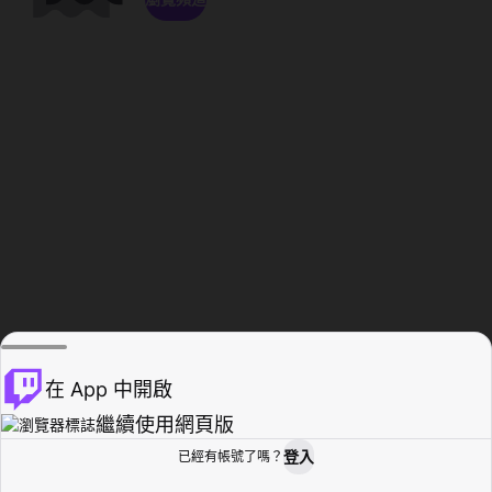
在 App 中開啟
繼續使用網頁版
登入
已經有帳號了嗎？
創作者基地
瀏覽
活動紀錄
個人檔案