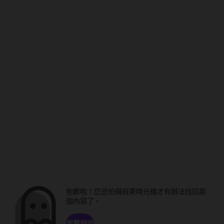
抱歉啦！您恐怕得搭乘時光機才有辦法找回那
個內容了。
瀏覽頻道