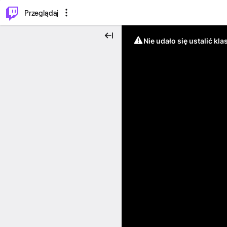
…
⌥
P
Przeglądaj
Nie udało się ustalić klas