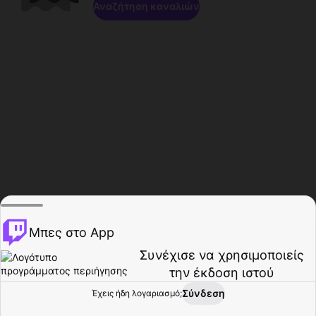
Αναζήτηση καναλιών
Μπες στο App
Συνέχισε να χρησιμοποιείς
την έκδοση ιστού
Σύνδεση
Έχεις ήδη λογαριασμό;
Αρχική σελίδα
Περιήγηση
Δραστηριότητα
Προφίλ