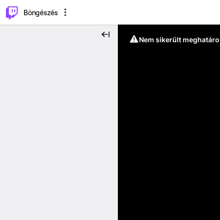
⌥
P
Böngészés
Nem sikerült meghatáro