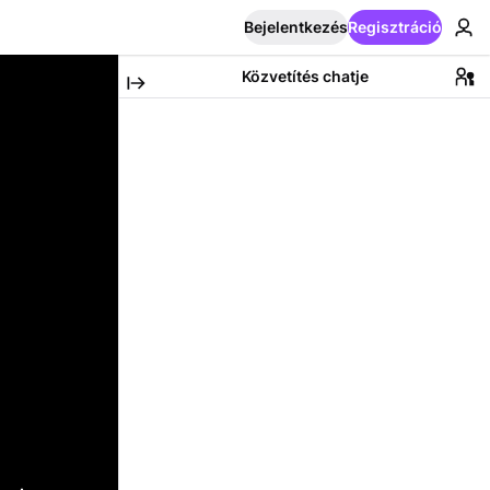
Bejelentkezés
Regisztráció
Közvetítés chatje