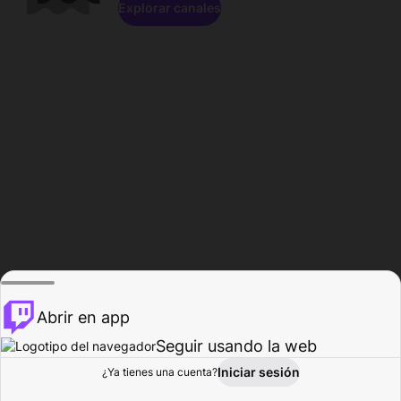
Explorar canales
Abrir en app
Seguir usando la web
Iniciar sesión
Página del
¿Ya tienes una cuenta?
Explorar
Actividad
Perfil
Creador